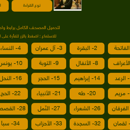
نوع القراءة
ا
لتحميل المصحف الكامل برابط واح
للاستماع : اضغط بالزر للفأرة على 
2- البقرة
3- آل عمران
4- النساء
8- الأنفال
9- التوبة
10- يونس
14- إبراهيم
15- الحجر
16- النحل
20- طه
21- الأنبياء
22- الحج
26- الشعراء
27- النّمل
28- القصص
32- السجدة
33- الأحزاب
34- سبأ