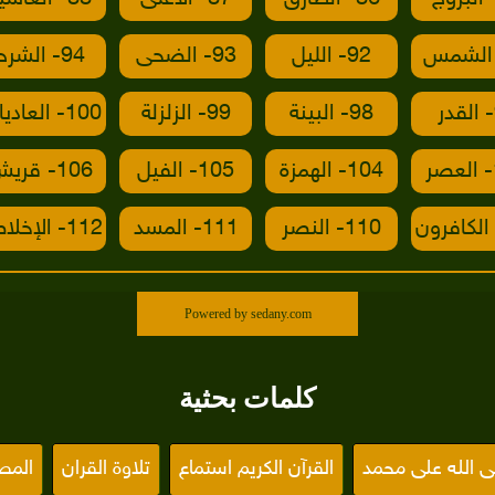
92- الليل
93- الضحى
94- الشرح
98- البينة
99- الزلزلة
100- العاديات
104- الهمزة
105- الفيل
106- قريش
110- النصر
111- المسد
112- الإخلاص
Powered by sedany.com
كلمات بحثية
 الله على محمد
القرآن الكريم استماع
تلاوة القران
الم