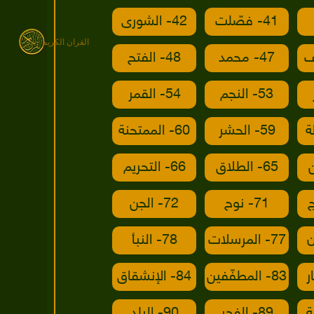
41- فصّلت
42- الشورى
القران الكريم
47- محمد
48- الفتح
53- النجم
54- القمر
59- الحشر
60- الممتحنة
65- الطلاق
66- التحريم
71- نوح
72- الجن
77- المرسلات
78- النبأ
83- المطفّفين
84- الإنشقاق
89- الفجر
90- البلد