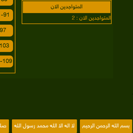
عبدالبارئ الثبيتي
المتواجدين الان
عبدالله بصفر
91- الشمس
المتواجدين الان : 2
صلاح بو خاطر
97- القدر
الدوكالي محمد العالم
103- العصر
صلاح النجار
هاني الرفاعي
109- الكافرون
حاتم فريد الواعر
علي جابر
.
جمال شاكر عبد الله
محمد جبريل
عبدالهادي كناكري
بسم الله الرحمن الرحيم
لا اله الا الله محمد رسول الله
صلى
خليفة الطنيجي