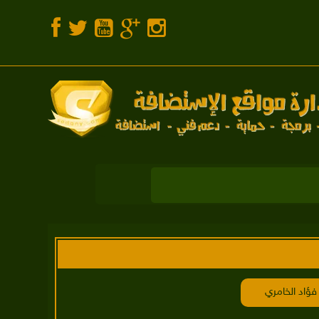
فؤاد الخامري