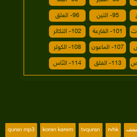
95- التين
96- العلق
101- القارعة
102- التكاثر
107- الماعون
108- الكوثر
113- الفلق
114- النّاس
صحف
rvhk
tvquran
koran karem
quran mp3