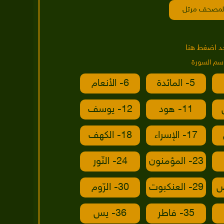
لمصحف مرتل
د اضغط هنا
اسم السورة
5- المائدة
6- الأنعام
11- هود
12- يوسف
17- الإسراء
18- الكهف
23- المؤمنون
24- النّور
29- العنكبوت
30- الرّوم
35- فاطر
36- يس