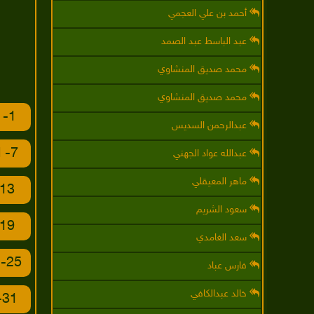
أحمد بن علي العجمي
عبد الباسط عبد الصمد
محمد صديق المنشاوي
محمد صديق المنشاوي
1- الفاتحة
عبدالرحمن السديس
7- الأعراف
عبدالله عواد الجهني
ماهر المعيقلي
13- الرعد
سعود الشريم
19- مريم
سعد الغامدي
25- الفرقان
فارس عباد
خالد عبدالكافي
31- لقمان