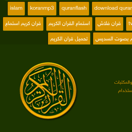
islam
koranmp3
quranflash
download qura
t
قران فلاش
استماع القران الكريم
قران كريم استماع
يم بصوت السديس
تحميل قران الكريم
ورة الكهف
للقرآن
للقرآن الكريم
برنامجا للقرآن الكريم
لله الحسنى
اسماء الله الحسنى بالصوت
المكتبات
ستخدام