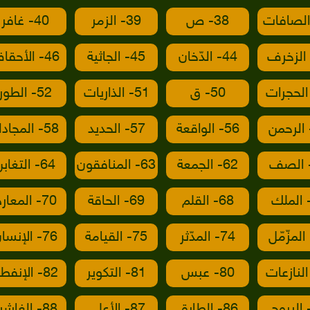
38- ص
39- الزمر
40- غافر
44- الدّخان
45- الجاثية
46- الأحقاف
50- ق
51- الذاريات
52- الطور
56- الواقعة
57- الحديد
58- المجادلة
62- الجمعة
63- المنافقون
64- التغابن
68- القلم
69- الحاقة
70- المعارج
74- المدّثر
75- القيامة
76- الإنسان
80- عبس
81- التكوير
82- الإنفطار
86- الطارق
87- الأعلى
88- الغاشية